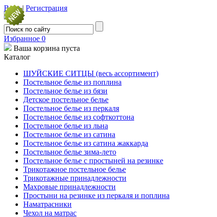
Вход
|
Регистрация
Избранное
0
Ваша корзина пуста
Каталог
ШУЙСКИЕ СИТЦЫ (весь ассортимент)
Постельное белье из поплина
Постельное белье из бязи
Детское постельное белье
Постельное белье из перкаля
Постельное белье из софткоттона
Постельное белье из льна
Постельное белье из сатина
Постельное белье из сатина жаккарда
Постельное белье зима-лето
Постельное белье с простыней на резинке
Трикотажное постельное белье
Трикотажные принадлежности
Махровые принадлежности
Простыни на резинке из перкаля и поплина
Наматрасники
Чехол на матрас