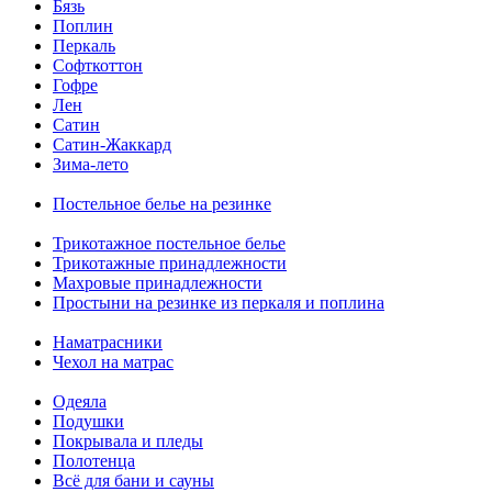
Бязь
Поплин
Перкаль
Софткоттон
Гофре
Лен
Сатин
Сатин-Жаккард
Зима-лето
Постельное белье на резинке
Трикотажное постельное белье
Трикотажные принадлежности
Махровые принадлежности
Простыни на резинке из перкаля и поплина
Наматрасники
Чехол на матрас
Одеяла
Подушки
Покрывала и пледы
Полотенца
Всё для бани и сауны