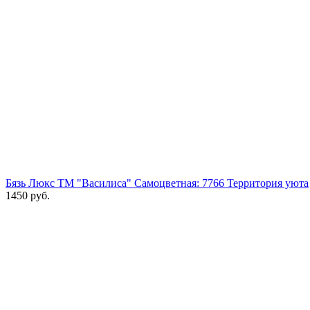
Бязь Люкс ТМ "Василиса" Самоцветная: 7766 Территория уюта
1450 руб.