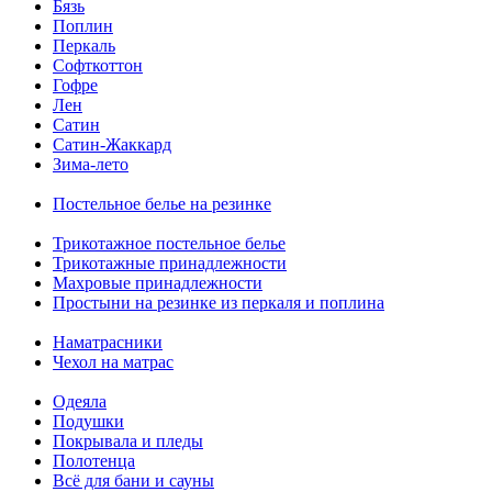
Бязь
Поплин
Перкаль
Софткоттон
Гофре
Лен
Сатин
Сатин-Жаккард
Зима-лето
Постельное белье на резинке
Трикотажное постельное белье
Трикотажные принадлежности
Махровые принадлежности
Простыни на резинке из перкаля и поплина
Наматрасники
Чехол на матрас
Одеяла
Подушки
Покрывала и пледы
Полотенца
Всё для бани и сауны