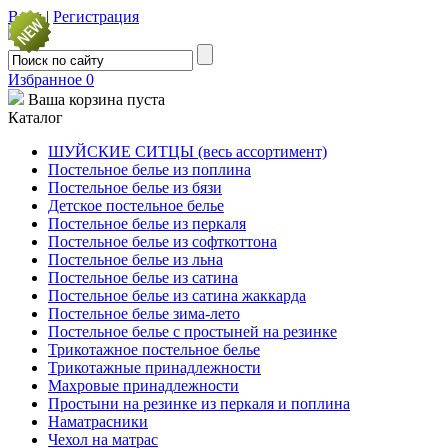
Вход
|
Регистрация
Избранное
0
Ваша корзина пуста
Каталог
ШУЙСКИЕ СИТЦЫ (весь ассортимент)
Постельное белье из поплина
Постельное белье из бязи
Детское постельное белье
Постельное белье из перкаля
Постельное белье из софткоттона
Постельное белье из льна
Постельное белье из сатина
Постельное белье из сатина жаккарда
Постельное белье зима-лето
Постельное белье с простыней на резинке
Трикотажное постельное белье
Трикотажные принадлежности
Махровые принадлежности
Простыни на резинке из перкаля и поплина
Наматрасники
Чехол на матрас