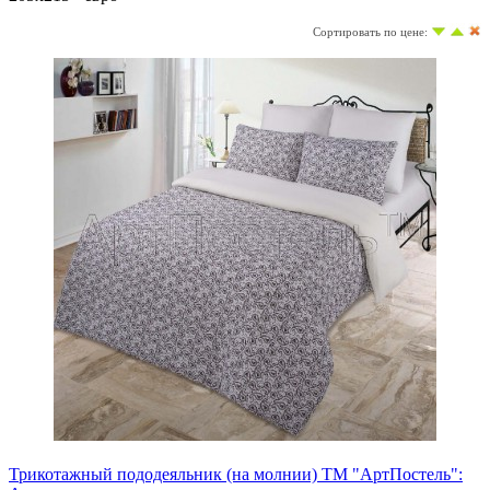
Сортировать по цене:
Трикотажный пододеяльник (на молнии) ТМ "АртПостель":