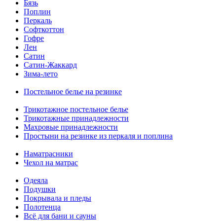
Бязь
Поплин
Перкаль
Софткоттон
Гофре
Лен
Сатин
Сатин-Жаккард
Зима-лето
Постельное белье на резинке
Трикотажное постельное белье
Трикотажные принадлежности
Махровые принадлежности
Простыни на резинке из перкаля и поплина
Наматрасники
Чехол на матрас
Одеяла
Подушки
Покрывала и пледы
Полотенца
Всё для бани и сауны