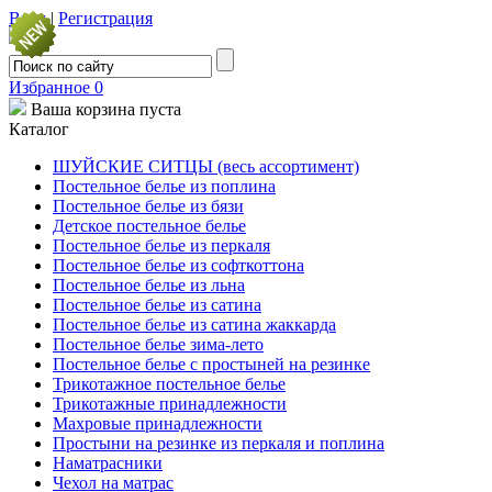
Вход
|
Регистрация
Избранное
0
Ваша корзина пуста
Каталог
ШУЙСКИЕ СИТЦЫ (весь ассортимент)
Постельное белье из поплина
Постельное белье из бязи
Детское постельное белье
Постельное белье из перкаля
Постельное белье из софткоттона
Постельное белье из льна
Постельное белье из сатина
Постельное белье из сатина жаккарда
Постельное белье зима-лето
Постельное белье с простыней на резинке
Трикотажное постельное белье
Трикотажные принадлежности
Махровые принадлежности
Простыни на резинке из перкаля и поплина
Наматрасники
Чехол на матрас