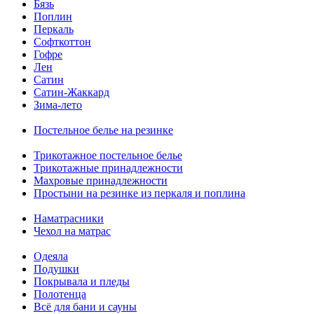
Бязь
Поплин
Перкаль
Софткоттон
Гофре
Лен
Сатин
Сатин-Жаккард
Зима-лето
Постельное белье на резинке
Трикотажное постельное белье
Трикотажные принадлежности
Махровые принадлежности
Простыни на резинке из перкаля и поплина
Наматрасники
Чехол на матрас
Одеяла
Подушки
Покрывала и пледы
Полотенца
Всё для бани и сауны