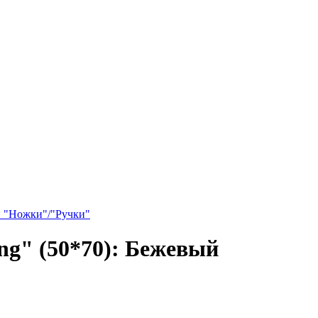
и "Ножки"/"Ручки"
g" (50*70): Бежевый