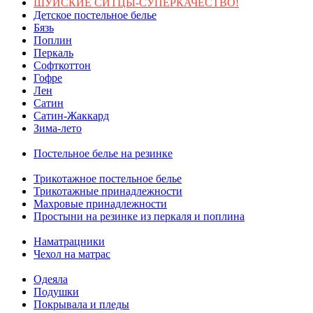
ШУЙСКИЕ СИТЦЫ-СУПЕРКАЧЕСТВО!
Детское постельное белье
Бязь
Поплин
Перкаль
Софткоттон
Гофре
Лен
Сатин
Сатин-Жаккард
Зима-лето
Постельное белье на резинке
Трикотажное постельное белье
Трикотажные принадлежности
Махровые принадлежности
Простыни на резинке из перкаля и поплина
Наматрацники
Чехол на матрас
Одеяла
Подушки
Покрывала и пледы