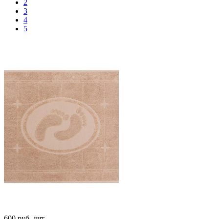
2
3
4
5
600 руб.
/шт.