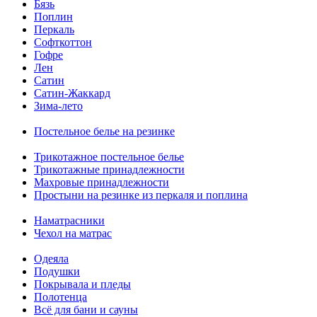
Бязь
Поплин
Перкаль
Софткоттон
Гофре
Лен
Сатин
Сатин-Жаккард
Зима-лето
Постельное белье на резинке
Трикотажное постельное белье
Трикотажные принадлежности
Махровые принадлежности
Простыни на резинке из перкаля и поплина
Наматрасники
Чехол на матрас
Одеяла
Подушки
Покрывала и пледы
Полотенца
Всё для бани и сауны