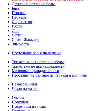
Детское постельное белье
Бязь
Поплин
Перкаль
Софткоттон
Гофре
Лен
Сатин
Сатин-Жаккард
Зима-лето
Постельное белье на резинке
Трикотажное постельное белье
Трикотажные принадлежности
Махровые принадлежности
Простыни на резинке из перкаля и поплина
Наматрацники
Чехол на матрас
Одеяла
Подушки
Покрывала и пледы
Полотенца