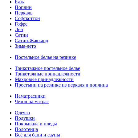
Бязь
Поплин
Перкаль
Софткоттон
Гофре
Лен
Сатин
Сатин-Жаккард
Зима-лето
Постельное белье на резинке
Трикотажное постельное белье
Трикотажные принадлежности
Махровые принадлежности
Простыни на резинке из перкаля и поплина
Наматрасники
Чехол на матрас
Одеяла
Подушки
Покрывала и пледы
Полотенца
Всё для бани и сауны