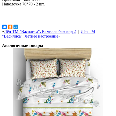
Наволочка 70*70 - 2 шт.
«
Лён ТМ "Василиса": Камилла беж вид 2
|
Лён ТМ
"Василиса": Летнее настроение
»
Аналогичные товары