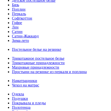
Детское постельное белье
Бязь
Поплин
Перкаль
Софткоттон
Гофре
Лен
Сатин
Сатин-Жаккард
Зима-лето
Постельное белье на резинке
Трикотажное постельное белье
Трикотажные принадлежности
Махровые принадлежности
Простыни на резинке из перкаля и поплина
Наматрацники
Чехол на матрас
Одеяла
Подушки
Покрывала и пледы
Полотенца