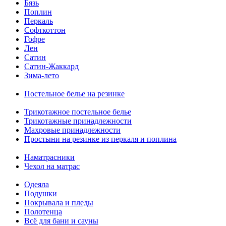
Бязь
Поплин
Перкаль
Софткоттон
Гофре
Лен
Сатин
Сатин-Жаккард
Зима-лето
Постельное белье на резинке
Трикотажное постельное белье
Трикотажные принадлежности
Махровые принадлежности
Простыни на резинке из перкаля и поплина
Наматрасники
Чехол на матрас
Одеяла
Подушки
Покрывала и пледы
Полотенца
Всё для бани и сауны