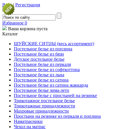
Вход
|
Регистрация
Избранное
0
Ваша корзина пуста
Каталог
ШУЙСКИЕ СИТЦЫ (весь ассортимент)
Постельное белье из поплина
Постельное белье из бязи
Детское постельное белье
Постельное белье из перкаля
Постельное белье из софткоттона
Постельное белье из льна
Постельное белье из сатина
Постельное белье из сатина жаккарда
Постельное белье зима-лето
Постельное белье с простыней на резинке
Трикотажное постельное белье
Трикотажные принадлежности
Махровые принадлежности
Простыни на резинке из перкаля и поплина
Наматрасники
Чехол на матрас