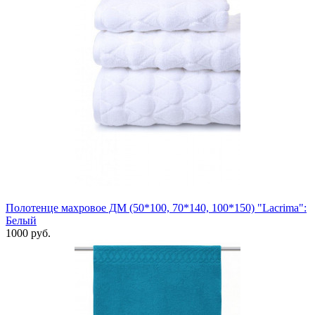
Полотенце махровое ДМ (50*100, 70*140, 100*150) "Laсrima":
Белый
1000 руб.