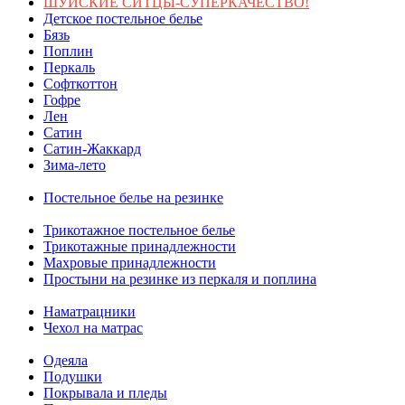
ШУЙСКИЕ СИТЦЫ-СУПЕРКАЧЕСТВО!
Детское постельное белье
Бязь
Поплин
Перкаль
Софткоттон
Гофре
Лен
Сатин
Сатин-Жаккард
Зима-лето
Постельное белье на резинке
Трикотажное постельное белье
Трикотажные принадлежности
Махровые принадлежности
Простыни на резинке из перкаля и поплина
Наматрацники
Чехол на матрас
Одеяла
Подушки
Покрывала и пледы