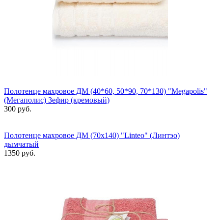
Полотенце махровое ДМ (40*60, 50*90, 70*130) "Megapolis"
(Мегаполис) Зефир (кремовый)
300 руб.
Полотенце махровое ДМ (70х140) "Linteo" (Линтэо)
дымчатый
1350 руб.