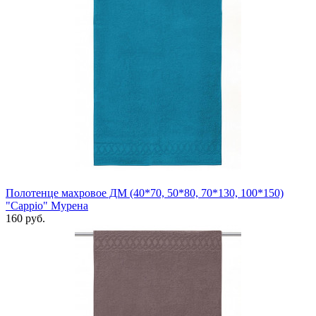
Полотенце махровое ДМ (40*70, 50*80, 70*130, 100*150)
"Cappio" Мурена
160 руб.