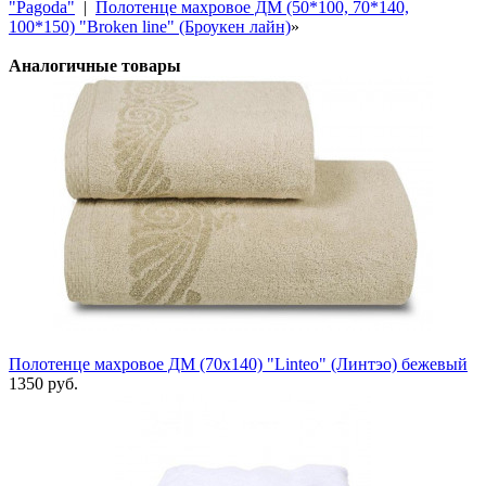
"Pagoda"
|
Полотенце махровое ДМ (50*100, 70*140,
100*150) "Broken line" (Броукен лайн)
»
Аналогичные товары
Полотенце махровое ДМ (70х140) "Linteo" (Линтэо) бежевый
1350 руб.