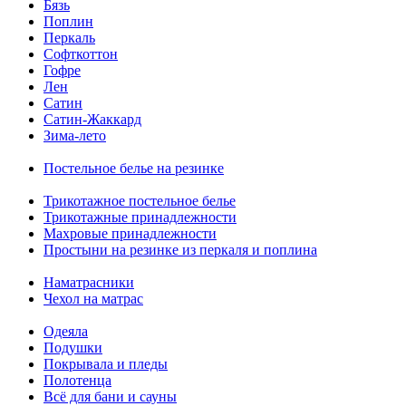
Бязь
Поплин
Перкаль
Софткоттон
Гофре
Лен
Сатин
Сатин-Жаккард
Зима-лето
Постельное белье на резинке
Трикотажное постельное белье
Трикотажные принадлежности
Махровые принадлежности
Простыни на резинке из перкаля и поплина
Наматрасники
Чехол на матрас
Одеяла
Подушки
Покрывала и пледы
Полотенца
Всё для бани и сауны