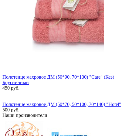
Полотенце махровое ДМ (50*90, 70*130) "Care" (Кеэ)
Брусничный
450 руб.
Полотенце махровое ДМ (50*70, 50*100, 70*140) "Hotel"
500 руб.
Наши производители