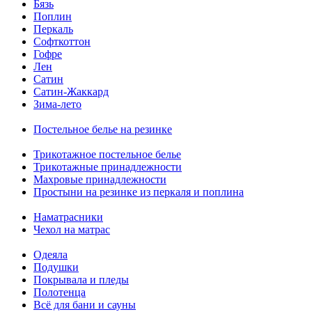
Бязь
Поплин
Перкаль
Софткоттон
Гофре
Лен
Сатин
Сатин-Жаккард
Зима-лето
Постельное белье на резинке
Трикотажное постельное белье
Трикотажные принадлежности
Махровые принадлежности
Простыни на резинке из перкаля и поплина
Наматрасники
Чехол на матрас
Одеяла
Подушки
Покрывала и пледы
Полотенца
Всё для бани и сауны