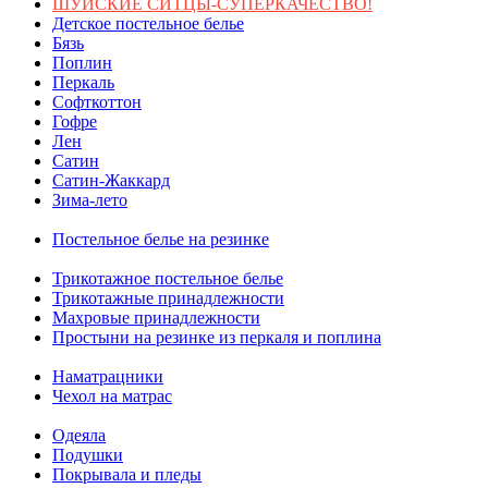
ШУЙСКИЕ СИТЦЫ-СУПЕРКАЧЕСТВО!
Детское постельное белье
Бязь
Поплин
Перкаль
Софткоттон
Гофре
Лен
Сатин
Сатин-Жаккард
Зима-лето
Постельное белье на резинке
Трикотажное постельное белье
Трикотажные принадлежности
Махровые принадлежности
Простыни на резинке из перкаля и поплина
Наматрацники
Чехол на матрас
Одеяла
Подушки
Покрывала и пледы