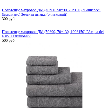
Полотенце махровое ДМ (40*60, 50*90, 70*130) "Brilliance"
(Брилианс) Зеленая дымка (оливковый)
300 руб.
Полотенце махровое ДМ (50*90, 70*130, 100*150) "Acqua del
Nilo" Оливковый
500 руб.