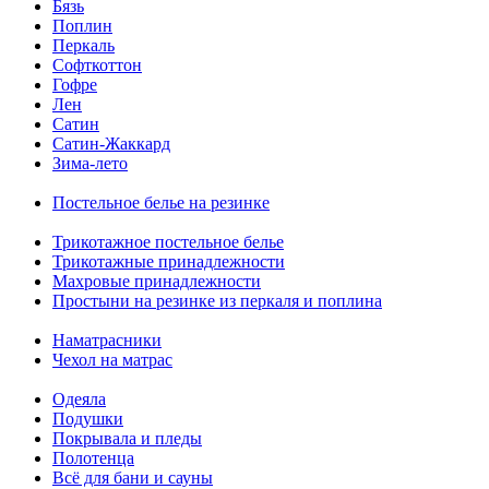
Бязь
Поплин
Перкаль
Софткоттон
Гофре
Лен
Сатин
Сатин-Жаккард
Зима-лето
Постельное белье на резинке
Трикотажное постельное белье
Трикотажные принадлежности
Махровые принадлежности
Простыни на резинке из перкаля и поплина
Наматрасники
Чехол на матрас
Одеяла
Подушки
Покрывала и пледы
Полотенца
Всё для бани и сауны