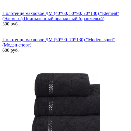
Полотенце махровое ДМ (40*60, 50*90, 70*130) "Element"
(Элемент) Припыленный оранжевый (оранжевый)
300 руб.
Полотенце махровое ДМ (50*90, 70*130) "Modern sport"
(Модэн спорт)
600 руб.