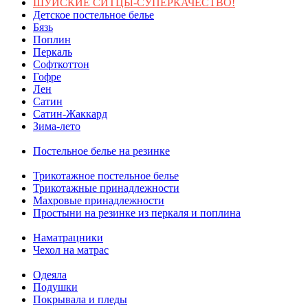
ШУЙСКИЕ СИТЦЫ-СУПЕРКАЧЕСТВО!
Детское постельное белье
Бязь
Поплин
Перкаль
Софткоттон
Гофре
Лен
Сатин
Сатин-Жаккард
Зима-лето
Постельное белье на резинке
Трикотажное постельное белье
Трикотажные принадлежности
Махровые принадлежности
Простыни на резинке из перкаля и поплина
Наматрацники
Чехол на матрас
Одеяла
Подушки
Покрывала и пледы