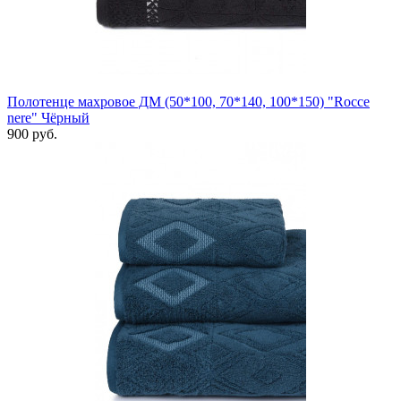
Полотенце махровое ДМ (50*100, 70*140, 100*150) "Rocce
nere" Чёрный
900 руб.