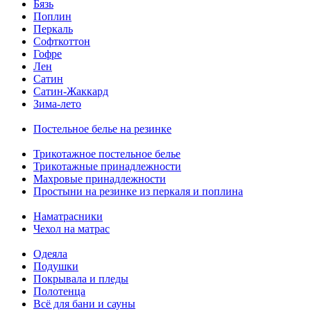
Бязь
Поплин
Перкаль
Софткоттон
Гофре
Лен
Сатин
Сатин-Жаккард
Зима-лето
Постельное белье на резинке
Трикотажное постельное белье
Трикотажные принадлежности
Махровые принадлежности
Простыни на резинке из перкаля и поплина
Наматрасники
Чехол на матрас
Одеяла
Подушки
Покрывала и пледы
Полотенца
Всё для бани и сауны