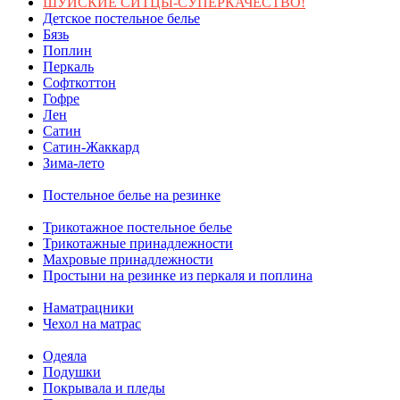
ШУЙСКИЕ СИТЦЫ-СУПЕРКАЧЕСТВО!
Детское постельное белье
Бязь
Поплин
Перкаль
Софткоттон
Гофре
Лен
Сатин
Сатин-Жаккард
Зима-лето
Постельное белье на резинке
Трикотажное постельное белье
Трикотажные принадлежности
Махровые принадлежности
Простыни на резинке из перкаля и поплина
Наматрацники
Чехол на матрас
Одеяла
Подушки
Покрывала и пледы