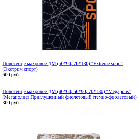
Полотенце махровое ДМ (50*90, 70*130) "Extreme sport"
(Экстрим спорт)
600 руб.
Полотенце махровое ДМ (40*60, 50*90, 70*130) "Megapolis"
(Мегаполис) Приглушенный фиолетовый (темно-фиолетовый)
300 руб.