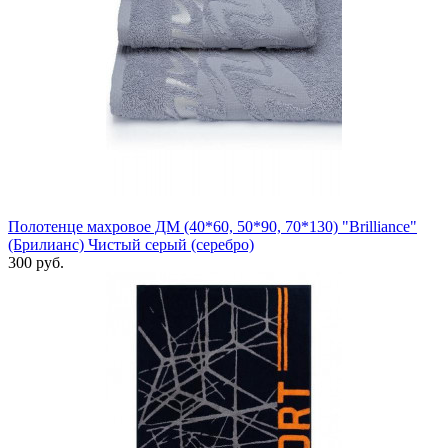
Полотенце махровое ДМ (40*60, 50*90, 70*130) "Brilliance"
(Брилианс) Чистый серый (серебро)
300 руб.