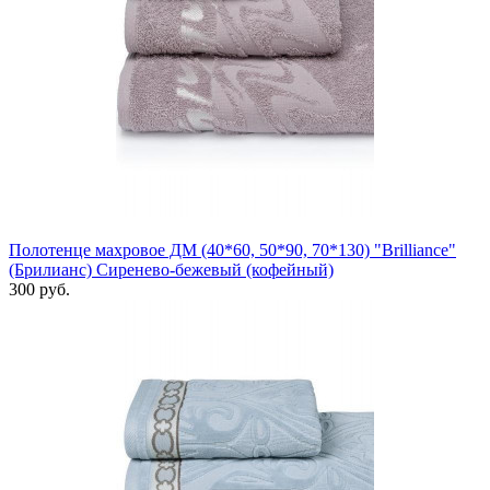
Полотенце махровое ДМ (40*60, 50*90, 70*130) "Brilliance"
(Брилианс) Сиренево-бежевый (кофейный)
300 руб.