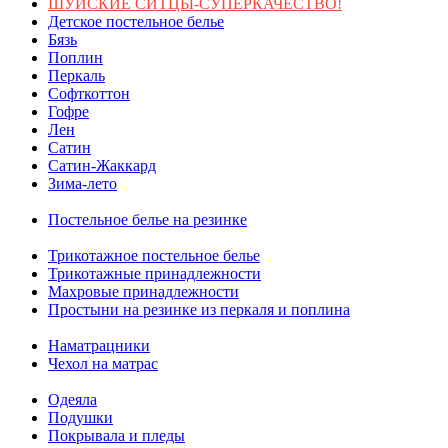
ШУЙСКИЕ СИТЦЫ-СУПЕРКАЧЕСТВО!
Детское постельное белье
Бязь
Поплин
Перкаль
Софткоттон
Гофре
Лен
Сатин
Сатин-Жаккард
Зима-лето
Постельное белье на резинке
Трикотажное постельное белье
Трикотажные принадлежности
Махровые принадлежности
Простыни на резинке из перкаля и поплина
Наматрацники
Чехол на матрас
Одеяла
Подушки
Покрывала и пледы