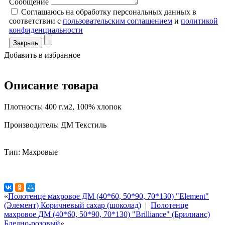
Сообщение
Соглашаюсь на обработку персональных данных в
соответствии с
пользовательским соглашением
и
политикой
конфиденциальности
Закрыть
Добавить в избранное
Описание товара
Плотность: 400 г.м2, 100% хлопок
Производитель: ДМ Текстиль
Тип: Махровые
«
Полотенце махровое ДМ (40*60, 50*90, 70*130) "Element"
(Элемент) Коричневый сахар (шоколад)
|
Полотенце
махровое ДМ (40*60, 50*90, 70*130) "Brilliance" (Брилианс)
Бледно-розовый
»