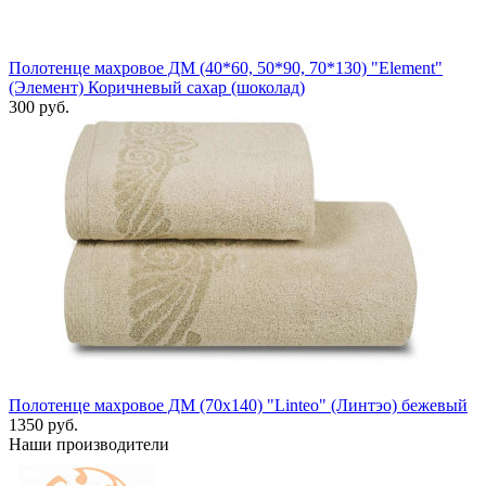
Полотенце махровое ДМ (40*60, 50*90, 70*130) "Element"
(Элемент) Коричневый сахар (шоколад)
300 руб.
Полотенце махровое ДМ (70х140) "Linteo" (Линтэо) бежевый
1350 руб.
Наши производители