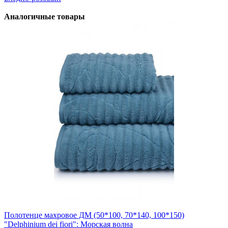
Аналогичные товары
Полотенце махровое ДМ (50*100, 70*140, 100*150)
"Delphinium dei fiori": Морская волна