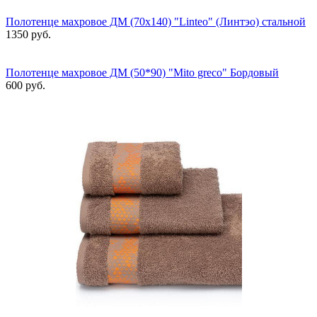
Полотенце махровое ДМ (70х140) "Linteo" (Линтэо) стальной
1350 руб.
Полотенце махровое ДМ (50*90) "Mito greco" Бордовый
600 руб.