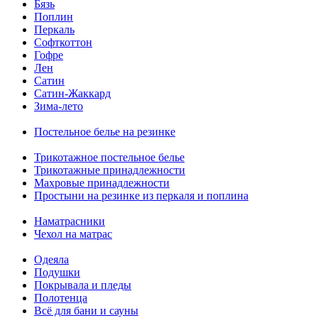
Бязь
Поплин
Перкаль
Софткоттон
Гофре
Лен
Сатин
Сатин-Жаккард
Зима-лето
Постельное белье на резинке
Трикотажное постельное белье
Трикотажные принадлежности
Махровые принадлежности
Простыни на резинке из перкаля и поплина
Наматрасники
Чехол на матрас
Одеяла
Подушки
Покрывала и пледы
Полотенца
Всё для бани и сауны