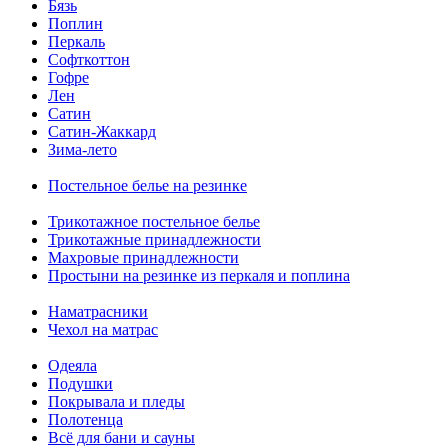
Бязь
Поплин
Перкаль
Софткоттон
Гофре
Лен
Сатин
Сатин-Жаккард
Зима-лето
Постельное белье на резинке
Трикотажное постельное белье
Трикотажные принадлежности
Махровые принадлежности
Простыни на резинке из перкаля и поплина
Наматрасники
Чехол на матрас
Одеяла
Подушки
Покрывала и пледы
Полотенца
Всё для бани и сауны