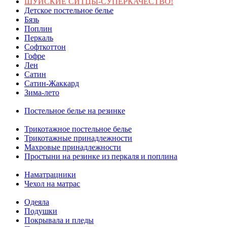
ШУЙСКИЕ СИТЦЫ-СУПЕРКАЧЕСТВО!
Детское постельное белье
Бязь
Поплин
Перкаль
Софткоттон
Гофре
Лен
Сатин
Сатин-Жаккард
Зима-лето
Постельное белье на резинке
Трикотажное постельное белье
Трикотажные принадлежности
Махровые принадлежности
Простыни на резинке из перкаля и поплина
Наматрацники
Чехол на матрас
Одеяла
Подушки
Покрывала и пледы