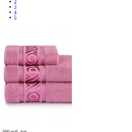
2
3
4
5
500 руб.
/шт.