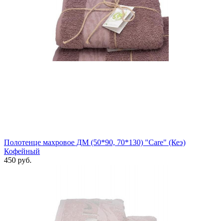
Полотенце махровое ДМ (50*90, 70*130) "Care" (Кеэ)
Кофейный
450 руб.