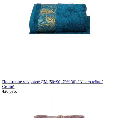
Полотенце махровое ДМ (50*90, 70*130) "Albero relitto"
Синий
420 руб.