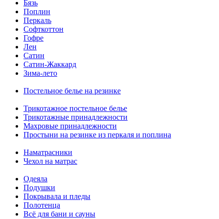
Бязь
Поплин
Перкаль
Софткоттон
Гофре
Лен
Сатин
Сатин-Жаккард
Зима-лето
Постельное белье на резинке
Трикотажное постельное белье
Трикотажные принадлежности
Махровые принадлежности
Простыни на резинке из перкаля и поплина
Наматрасники
Чехол на матрас
Одеяла
Подушки
Покрывала и пледы
Полотенца
Всё для бани и сауны