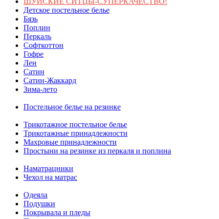
ШУЙСКИЕ СИТЦЫ-СУПЕРКАЧЕСТВО!
Детское постельное белье
Бязь
Поплин
Перкаль
Софткоттон
Гофре
Лен
Сатин
Сатин-Жаккард
Зима-лето
Постельное белье на резинке
Трикотажное постельное белье
Трикотажные принадлежности
Махровые принадлежности
Простыни на резинке из перкаля и поплина
Наматрацники
Чехол на матрас
Одеяла
Подушки
Покрывала и пледы