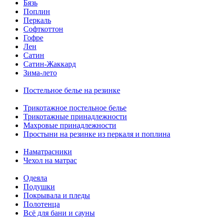
Бязь
Поплин
Перкаль
Софткоттон
Гофре
Лен
Сатин
Сатин-Жаккард
Зима-лето
Постельное белье на резинке
Трикотажное постельное белье
Трикотажные принадлежности
Махровые принадлежности
Простыни на резинке из перкаля и поплина
Наматрасники
Чехол на матрас
Одеяла
Подушки
Покрывала и пледы
Полотенца
Всё для бани и сауны