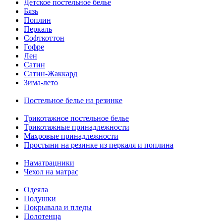
Детское постельное белье
Бязь
Поплин
Перкаль
Софткоттон
Гофре
Лен
Сатин
Сатин-Жаккард
Зима-лето
Постельное белье на резинке
Трикотажное постельное белье
Трикотажные принадлежности
Махровые принадлежности
Простыни на резинке из перкаля и поплина
Наматрацники
Чехол на матрас
Одеяла
Подушки
Покрывала и пледы
Полотенца