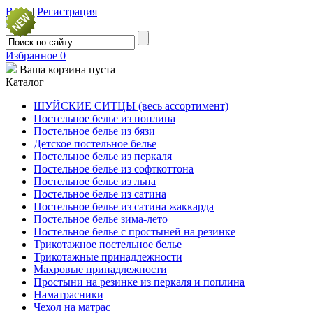
Вход
|
Регистрация
Избранное
0
Ваша корзина пуста
Каталог
ШУЙСКИЕ СИТЦЫ (весь ассортимент)
Постельное белье из поплина
Постельное белье из бязи
Детское постельное белье
Постельное белье из перкаля
Постельное белье из софткоттона
Постельное белье из льна
Постельное белье из сатина
Постельное белье из сатина жаккарда
Постельное белье зима-лето
Постельное белье с простыней на резинке
Трикотажное постельное белье
Трикотажные принадлежности
Махровые принадлежности
Простыни на резинке из перкаля и поплина
Наматрасники
Чехол на матрас