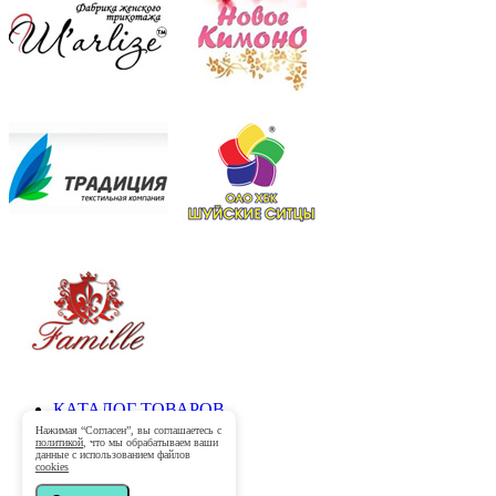
КАТАЛОГ ТОВАРОВ
ДОСТАВКА
Нажимая “Согласен”, вы соглашаетесь с
политикой
, что мы обрабатываем ваши
ОПЛАТА ЗАКАЗА
данные с использованием файлов
ГАРАНТИЯ
cookies
КОНТАКТЫ