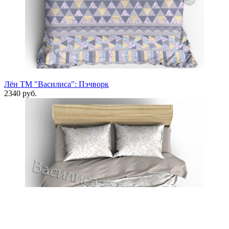
Лён ТМ "Василиса": Пэчворк
2340 руб.