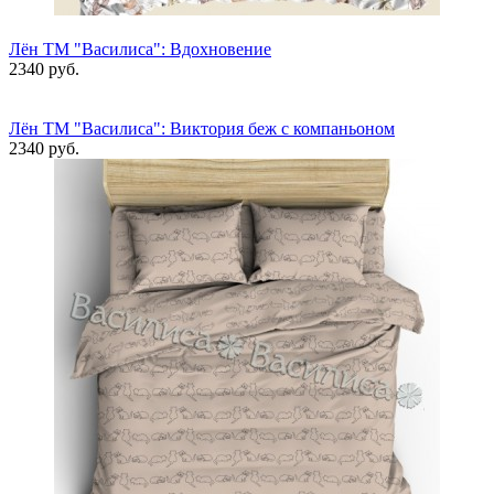
Лён ТМ "Василиса": Вдохновение
2340 руб.
Лён ТМ "Василиса": Виктория беж с компаньоном
2340 руб.