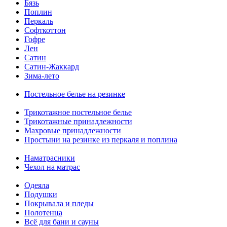
Бязь
Поплин
Перкаль
Софткоттон
Гофре
Лен
Сатин
Сатин-Жаккард
Зима-лето
Постельное белье на резинке
Трикотажное постельное белье
Трикотажные принадлежности
Махровые принадлежности
Простыни на резинке из перкаля и поплина
Наматрасники
Чехол на матрас
Одеяла
Подушки
Покрывала и пледы
Полотенца
Всё для бани и сауны