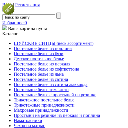
Вход
|
Регистрация
Избранное
0
Ваша корзина пуста
Каталог
ШУЙСКИЕ СИТЦЫ (весь ассортимент)
Постельное белье из поплина
Постельное белье из бязи
Детское постельное белье
Постельное белье из перкаля
Постельное белье из софткоттона
Постельное белье из льна
Постельное белье из сатина
Постельное белье из сатина жаккарда
Постельное белье зима-лето
Постельное белье с простыней на резинке
Трикотажное постельное белье
Трикотажные принадлежности
Махровые принадлежности
Простыни на резинке из перкаля и поплина
Наматрасники
Чехол на матрас