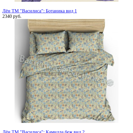
Лён ТМ "Василиса": Ботаника вид 1
2340 руб.
Лён ТМ "Василиса": Камилла беж вид 2