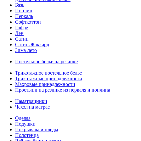
Бязь
Поплин
Перкаль
Софткоттон
Гофре
Лен
Сатин
Сатин-Жаккард
Зима-лето
Постельное белье на резинке
Трикотажное постельное белье
Трикотажные принадлежности
Махровые принадлежности
Простыни на резинке из перкаля и поплина
Наматрацники
Чехол на матрас
Одеяла
Подушки
Покрывала и пледы
Полотенца
Всё для бани и сауны