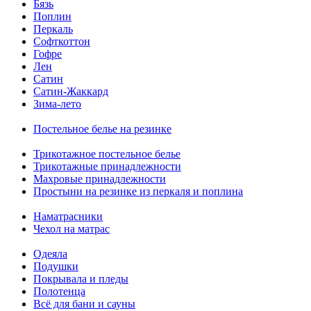
Бязь
Поплин
Перкаль
Софткоттон
Гофре
Лен
Сатин
Сатин-Жаккард
Зима-лето
Постельное белье на резинке
Трикотажное постельное белье
Трикотажные принадлежности
Махровые принадлежности
Простыни на резинке из перкаля и поплина
Наматрасники
Чехол на матрас
Одеяла
Подушки
Покрывала и пледы
Полотенца
Всё для бани и сауны