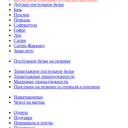
Детское постельное белье
Бязь
Поплин
Перкаль
Софткоттон
Гофре
Лен
Сатин
Сатин-Жаккард
Зима-лето
Постельное белье на резинке
Трикотажное постельное белье
Трикотажные принадлежности
Махровые принадлежности
Простыни на резинке из перкаля и поплина
Наматрацники
Чехол на матрас
Одеяла
Подушки
Покрывала и пледы
Полотенца