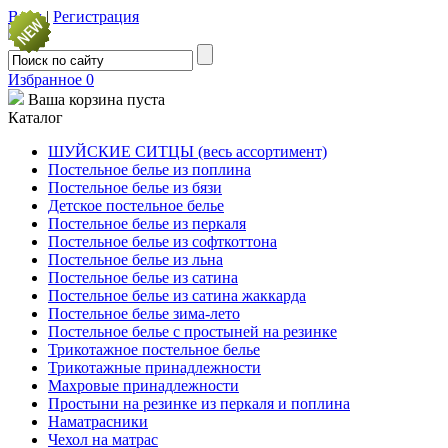
Вход
|
Регистрация
Избранное
0
Ваша корзина пуста
Каталог
ШУЙСКИЕ СИТЦЫ (весь ассортимент)
Постельное белье из поплина
Постельное белье из бязи
Детское постельное белье
Постельное белье из перкаля
Постельное белье из софткоттона
Постельное белье из льна
Постельное белье из сатина
Постельное белье из сатина жаккарда
Постельное белье зима-лето
Постельное белье с простыней на резинке
Трикотажное постельное белье
Трикотажные принадлежности
Махровые принадлежности
Простыни на резинке из перкаля и поплина
Наматрасники
Чехол на матрас