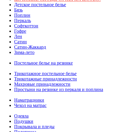
Детское постельное белье
Бязь
Поплин
Перкаль
Софткоттон
Гофре
Лен
Сатин
Сатин-Жаккард
Зима-лето
Постельное белье на резинке
Трикотажное постельное белье
Трикотажные принадлежности
Махровые принадлежности
Простыни на резинке из перкаля и поплина
Наматрацники
Чехол на матрас
Одеяла
Подушки
Покрывала и пледы
Полотенца