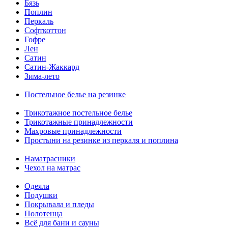
Бязь
Поплин
Перкаль
Софткоттон
Гофре
Лен
Сатин
Сатин-Жаккард
Зима-лето
Постельное белье на резинке
Трикотажное постельное белье
Трикотажные принадлежности
Махровые принадлежности
Простыни на резинке из перкаля и поплина
Наматрасники
Чехол на матрас
Одеяла
Подушки
Покрывала и пледы
Полотенца
Всё для бани и сауны