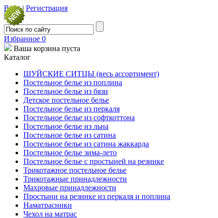
Вход
|
Регистрация
Избранное
0
Ваша корзина пуста
Каталог
ШУЙСКИЕ СИТЦЫ (весь ассортимент)
Постельное белье из поплина
Постельное белье из бязи
Детское постельное белье
Постельное белье из перкаля
Постельное белье из софткоттона
Постельное белье из льна
Постельное белье из сатина
Постельное белье из сатина жаккарда
Постельное белье зима-лето
Постельное белье с простыней на резинке
Трикотажное постельное белье
Трикотажные принадлежности
Махровые принадлежности
Простыни на резинке из перкаля и поплина
Наматрасники
Чехол на матрас