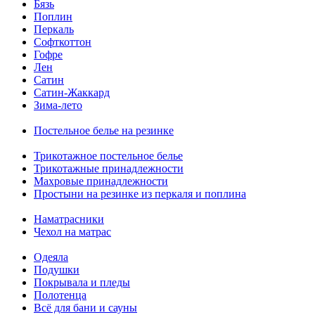
Бязь
Поплин
Перкаль
Софткоттон
Гофре
Лен
Сатин
Сатин-Жаккард
Зима-лето
Постельное белье на резинке
Трикотажное постельное белье
Трикотажные принадлежности
Махровые принадлежности
Простыни на резинке из перкаля и поплина
Наматрасники
Чехол на матрас
Одеяла
Подушки
Покрывала и пледы
Полотенца
Всё для бани и сауны