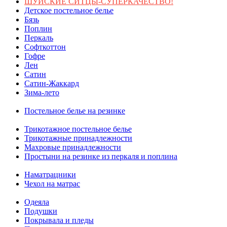
ШУЙСКИЕ СИТЦЫ-СУПЕРКАЧЕСТВО!
Детское постельное белье
Бязь
Поплин
Перкаль
Софткоттон
Гофре
Лен
Сатин
Сатин-Жаккард
Зима-лето
Постельное белье на резинке
Трикотажное постельное белье
Трикотажные принадлежности
Махровые принадлежности
Простыни на резинке из перкаля и поплина
Наматрацники
Чехол на матрас
Одеяла
Подушки
Покрывала и пледы