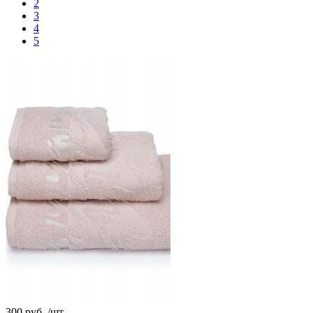
2
3
4
5
300 руб.
/шт.